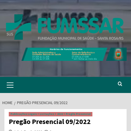
Skip
to
content
Primary
Menu
HOME
PREGÃO PRESENCIAL 09/2022
Publicações Legais > Licitações > 2022 > Pregão Presencial
Pregão Presencial 09/2022