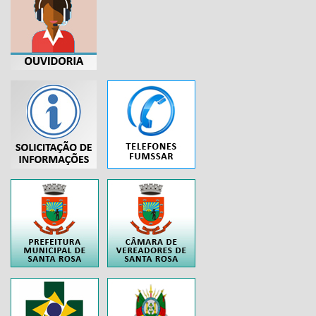
...
..