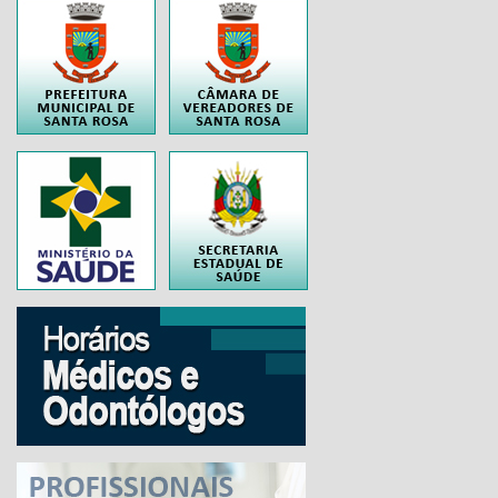
..
..