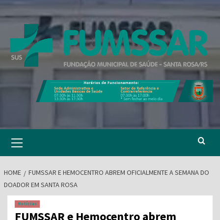
Skip
to
content
Primary
Menu
HOME
FUMSSAR E HEMOCENTRO ABREM OFICIALMENTE A SEMANA DO
DOADOR EM SANTA ROSA
Notícias
FUMSSAR e Hemocentro abrem