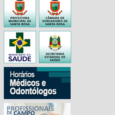
..
..