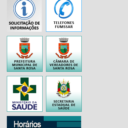
...
..
..