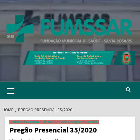
Skip
to
content
Primary
Menu
HOME
PREGÃO PRESENCIAL 35/2020
Publicações Legais > Licitações > 2020 > Pregão Presencial
Pregão Presencial 35/2020