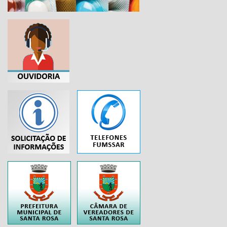
...
..