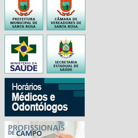
..
..