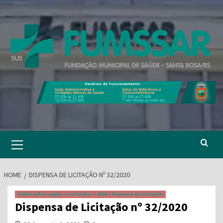
Skip
to
content
Primary
Menu
HOME
DISPENSA DE LICITAÇÃO Nº 32/2020
Publicações Legais > Licitações > 2020 > Dispensa de Licitação
Dispensa de Licitação nº 32/2020