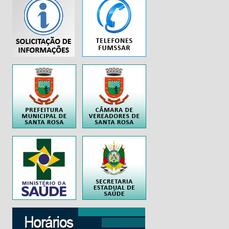
...
..
..