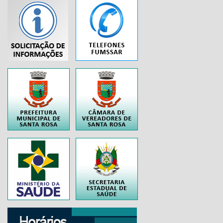
...
..
..