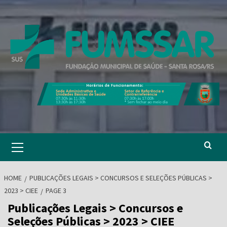
Skip
to
content
Primary
Menu
HOME
PUBLICAÇÕES LEGAIS > CONCURSOS E SELEÇÕES PÚBLICAS >
2023 > CIEE
PAGE 3
Publicações Legais > Concursos e
Seleções Públicas > 2023 > CIEE