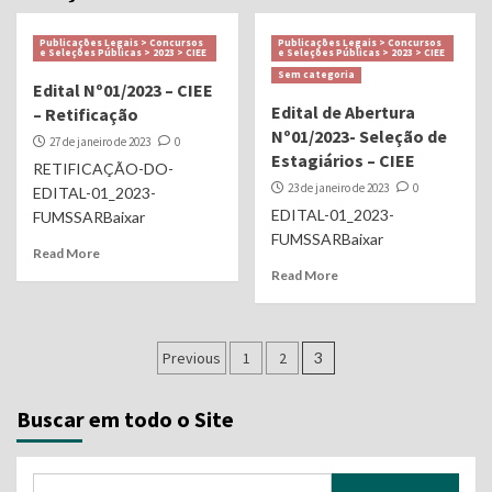
Publicações Legais > Concursos
Publicações Legais > Concursos
e Seleções Públicas > 2023 > CIEE
e Seleções Públicas > 2023 > CIEE
Sem categoria
Edital Nº01/2023 – CIEE
Edital de Abertura
– Retificação
Nº01/2023- Seleção de
27 de janeiro de 2023
0
Estagiários – CIEE
RETIFICAÇÃO-DO-
23 de janeiro de 2023
0
EDITAL-01_2023-
EDITAL-01_2023-
FUMSSARBaixar
FUMSSARBaixar
Read More
Read More
Navegação
Previous
1
2
3
por
Buscar em todo o Site
posts
Pesquisar