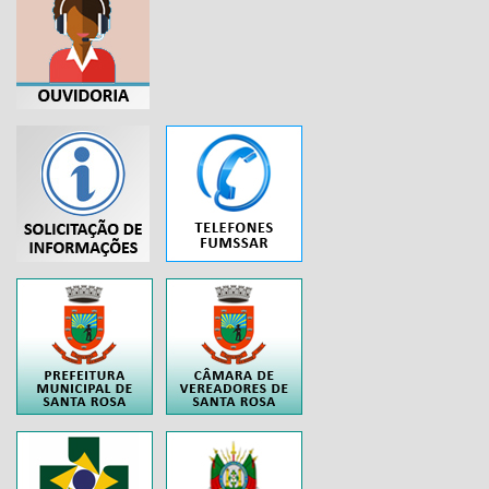
...
..