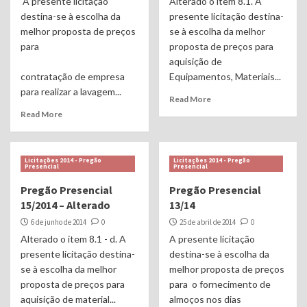
A presente licitação
Alterado o item 8.1. A
destina-se à escolha da
presente licitação destina-
melhor proposta de preços
se à escolha da melhor
para
proposta de preços para
aquisição de
contratação de empresa
Equipamentos, Materiais...
para realizar a lavagem...
Read More
Read More
Licitações 2014 - Pregão
Licitações 2014 - Pregão
Presencial
Presencial
Pregão Presencial
Pregão Presencial
15/2014 – Alterado
13/14
6 de junho de 2014
0
25 de abril de 2014
0
Alterado o item 8.1 - d. A
A presente licitação
presente licitação destina-
destina-se à escolha da
se à escolha da melhor
melhor proposta de preços
proposta de preços para
para o fornecimento de
aquisição de material...
almoços nos dias