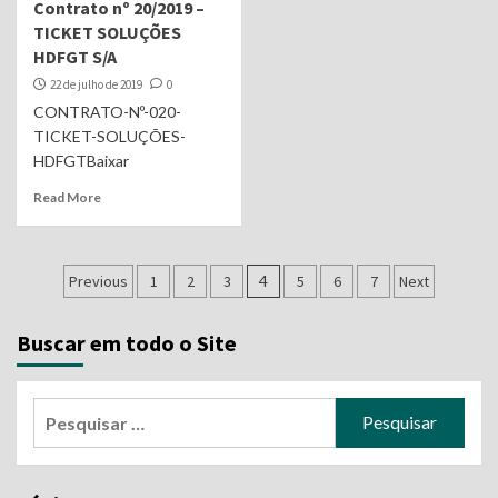
Contrato nº 20/2019 –
TICKET SOLUÇÕES
HDFGT S/A
22 de julho de 2019
0
CONTRATO-Nº-020-
TICKET-SOLUÇÕES-
HDFGTBaixar
Read More
Navegação
Previous
1
2
3
4
5
6
7
Next
por
Buscar em todo o Site
posts
Pesquisar
por: