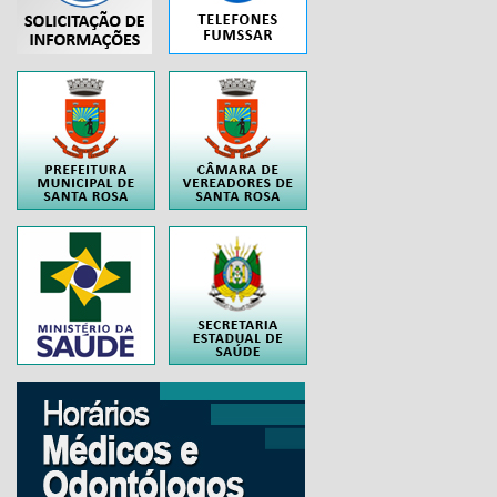
..
..