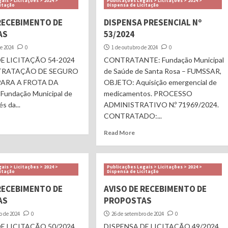
ais > Licitações > 2024 >
Publicações Legais > Licitações > 2024 >
citação
Dispensa de Licitação
 RECEBIMENTO DE
DISPENSA PRESENCIAL Nº
AS
53/2024
de 2024
0
1 de outubro de 2024
0
E LICITAÇÃO 54-2024
CONTRATANTE: Fundação Municipal
TRATAÇÃO DE SEGURO
de Saúde de Santa Rosa – FUMSSAR,
PARA A FROTA DA
OBJETO: Aquisição emergencial de
undação Municipal de
medicamentos. PROCESSO
s da...
ADMINISTRATIVO N.º 71969/2024.
CONTRATADO:...
Read More
ais > Licitações > 2024 >
Publicações Legais > Licitações > 2024 >
citação
Dispensa de Licitação
 RECEBIMENTO DE
AVISO DE RECEBIMENTO DE
AS
PROPOSTAS
o de 2024
0
26 de setembro de 2024
0
E LICITAÇÃO 50/2024
DISPENSA DE LICITAÇÃO 49/2024