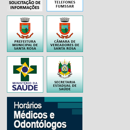
..
..