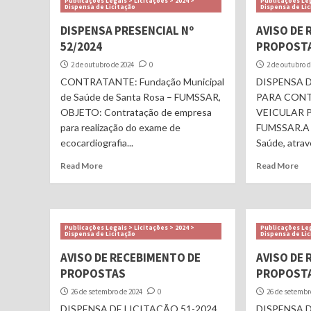
Publicações Legais > Licitações > 2024 >
Publicações Leg
Dispensa de Licitação
Dispensa de Li
DISPENSA PRESENCIAL Nº
AVISO DE
52/2024
PROPOST
2 de outubro de 2024
0
2 de outubro 
CONTRATANTE: Fundação Municipal
DISPENSA D
de Saúde de Santa Rosa – FUMSSAR,
PARA CON
OBJETO: Contratação de empresa
VEICULAR 
para realização do exame de
FUMSSAR.A F
ecocardiografia...
Saúde, atravé
Read More
Read More
Publicações Legais > Licitações > 2024 >
Publicações Leg
Dispensa de Licitação
Dispensa de Li
AVISO DE RECEBIMENTO DE
AVISO DE
PROPOSTAS
PROPOST
26 de setembro de 2024
0
26 de setembr
DISPENSA DE LICITAÇÃO 51-2024
DISPENSA D