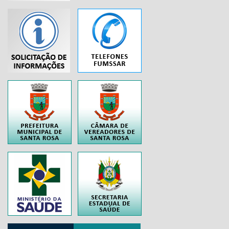
...
..
..