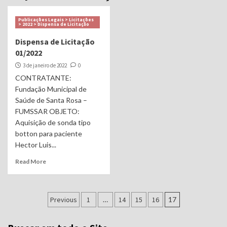
Publicações Legais > Licitações
> 2022 > Dispensa de Licitação
Dispensa de Licitação
01/2022
3 de janeiro de 2022
0
CONTRATANTE:
Fundação Municipal de
Saúde de Santa Rosa –
FUMSSAR OBJETO:
Aquisição de sonda tipo
botton para paciente
Hector Luis...
Read More
Navegação
Previous
1
…
14
15
16
17
por