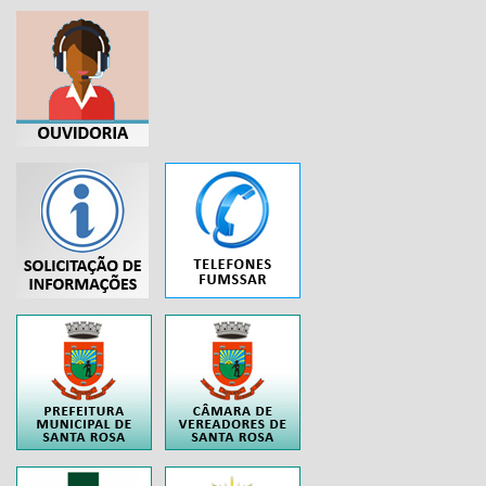
...
..