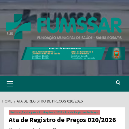
Skip
to
content
Primary
Menu
HOME
ATA DE REGISTRO DE PREÇOS 020/2026
Publicações Legais > Licitações > 2026 > Ata de Registro de Preço
Ata de Registro de Preços 020/2026