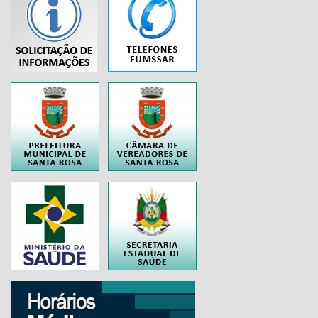
...
..
..