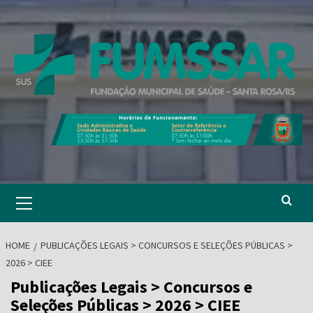
Skip
to
content
Primary
Menu
HOME
PUBLICAÇÕES LEGAIS > CONCURSOS E SELEÇÕES PÚBLICAS >
2026 > CIEE
Publicações Legais > Concursos e
Seleções Públicas > 2026 > CIEE