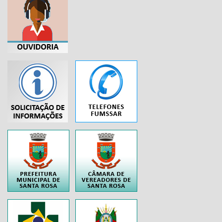
...
..