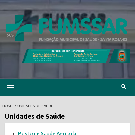
Skip
to
content
Primary
Menu
HOME
UNIDADES DE SAÚDE
Unidades de Saúde
Posto de Saúde Agrícola