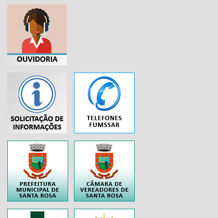
...
..