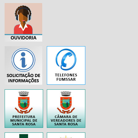
...
..