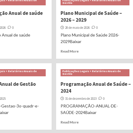
ais > Relatórios Anuais de
Publicações Legais > Relatórios Anuais de
Gestão
ão Anual de saúde
Plano Municipal de Saúde –
2026 – 2029
 2026
0
28 de maio de 2026
0
 Anual de saúde
Plano Municipal de Saúde 2026-
2029Baixar
Read More
ais > Relatórios Anuais de
Publicações Legais > Relatórios Anuais de
Gestão
 Anual de Gestão
Programação Anual de Saúde –
2024
 2025
31 de dezembro de 2023
0
e-Gestao-3o-quadr-e-
PROGRAMAÇÃO-ANUAL-DE-
aixar
SAÚDE-2024Baixar
Read More