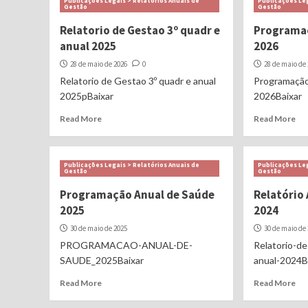
Publicações Legais > Relatórios Anuais de
Publicações Leg
Gestão
Gestão
Relatorio de Gestao 3º quadr e
Programaç
anual 2025
2026
28 de maio de 2026
0
28 de maio de
Relatorio de Gestao 3º quadr e anual
Programação
2025pBaixar
2026Baixar
Read More
Read More
Publicações Legais > Relatórios Anuais de
Publicações Leg
Gestão
Gestão
Programação Anual de Saúde
Relatório
2025
2024
30 de maio de 2025
30 de maio de
PROGRAMACAO-ANUAL-DE-
Relatorio-d
SAUDE_2025Baixar
anual-2024B
Read More
Read More