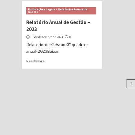
Publicações Legais > Relatórios Anuais de
Gestão
Relatório Anual de Gestão –
2023
31 de dezembro de 2023
0
Relatorio-de-Gestao-3º-quadr-e-
anual-2023Baixar
Read More
N
1
p
po