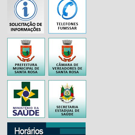
...
..
..