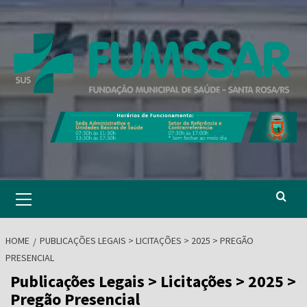
Skip
to
content
Primary
Menu
HOME
PUBLICAÇÕES LEGAIS > LICITAÇÕES > 2025 > PREGÃO
PRESENCIAL
Publicações Legais > Licitações > 2025 >
Pregão Presencial