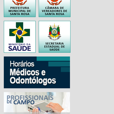
..
..