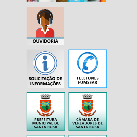
...
..