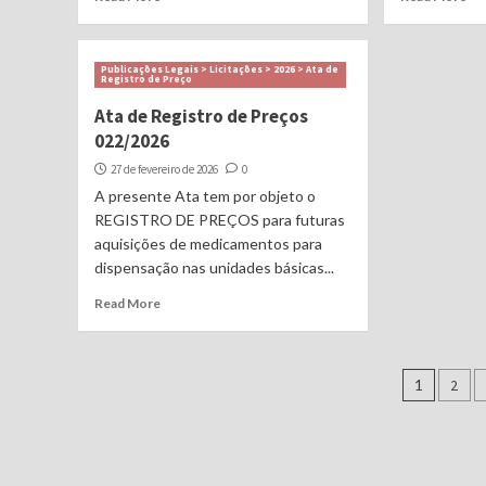
Publicações Legais > Licitações > 2026 > Ata de
Registro de Preço
Ata de Registro de Preços
022/2026
27 de fevereiro de 2026
0
A presente Ata tem por objeto o
REGISTRO DE PREÇOS para futuras
aquisições de medicamentos para
dispensação nas unidades básicas...
Read More
Nave
1
2
por
posts