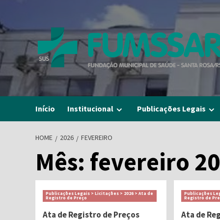
Skip
to
content
Início
Institucional
Publicações Legais
HOME
2026
FEVEREIRO
Mês:
fevereiro 2
Publicações Legais > Licitações > 2026 > Ata de
Publicações Leg
Registro de Preço
Registro de Pr
Ata de Registro de Preços
Ata de Re