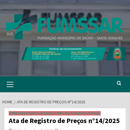
Skip
to
content
Primary
Menu
HOME
ATA DE REGISTRO DE PREÇOS N°14/2025
Publicações Legais > Licitações > 2025 > Ata de Registro de Preço
Ata de Registro de Preços n°14/2025