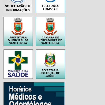
..
..