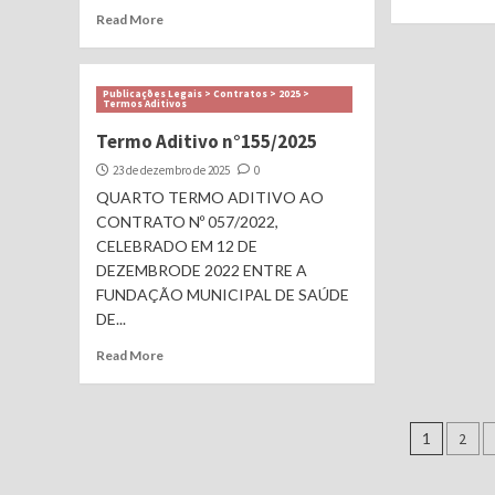
Read More
Publicações Legais > Contratos > 2025 >
Termos Aditivos
Termo Aditivo n°155/2025
23 de dezembro de 2025
0
QUARTO TERMO ADITIVO AO
CONTRATO Nº 057/2022,
CELEBRADO EM 12 DE
DEZEMBRODE 2022 ENTRE A
FUNDAÇÃO MUNICIPAL DE SAÚDE
DE...
Read More
Nave
1
2
por