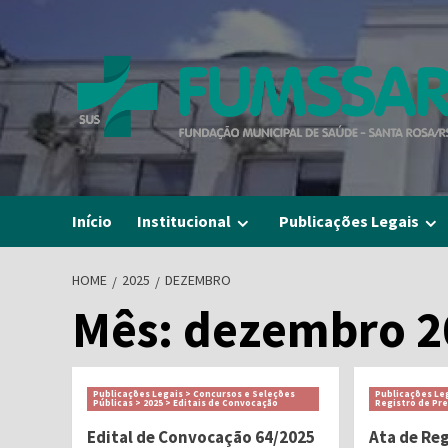
Skip
to
content
Início
Institucional
Publicações Legais
HOME
2025
DEZEMBRO
Mês:
dezembro 2
Publicações Legais > Concursos e Seleções
Publicações Leg
Públicas > 2025 > Editais de Convocação
Registro de Pr
Edital de Convocação 64/2025
Ata de Re