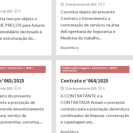
23 de dezembro de 2025
0
o de 2025
0
Constitui objeto do presente
Contrato o fornecimento a
Ata tem por objeto o
contratação de serviços na área
E PREÇOS para futuras
deEngenharia de Segurança e
emobiliário destinado à
Medicina do trabalho...
e estruturação do...
Read More
ais > Contratos > 2025 >
Publicações Legais > Contratos > 2025 >
Contratos
n°065/2025
Contrato n°064/2025
o de 2025
0
23 de dezembro de 2025
0
jeto do presente
A CONTRATANTE e a
jeto a prestação de
CONTRATADA firmam o presente
controle emonitoramento
contrato para a prestação deserviços
ra, serviço de
continuados de limpeza, conservação
reventiva, corretiva,...
e copeiragem em...
Read More