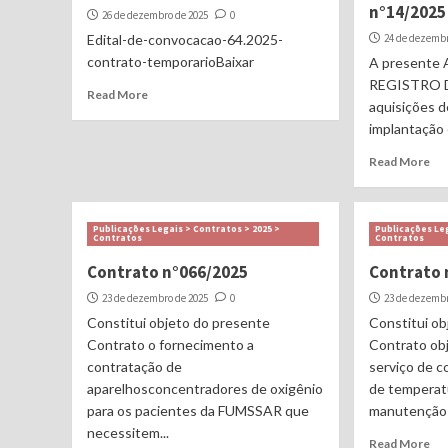
n°14/2025
26 de dezembro de 2025
0
Edital-de-convocacao-64.2025-
24 de dezembr
contrato-temporarioBaixar
A presente 
REGISTRO D
Read More
aquisições d
implantação 
Read More
Publicações Legais > Contratos > 2025 >
Publicações Leg
Contratos
Contratos
Contrato n°066/2025
Contrato 
23 de dezembro de 2025
0
23 de dezembr
Constitui objeto do presente
Constitui ob
Contrato o fornecimento a
Contrato ob
contratação de
serviço de 
aparelhosconcentradores de oxigênio
de temperatu
para os pacientes da FUMSSAR que
manutenção p
necessitem...
Read More