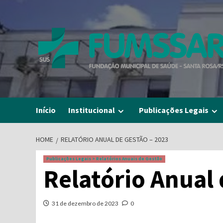
Skip
to
content
Início
Institucional
Publicações Legais
HOME
RELATÓRIO ANUAL DE GESTÃO – 2023
Publicações Legais > Relatórios Anuais de Gestão
Relatório Anual 
31 de dezembro de 2023
0