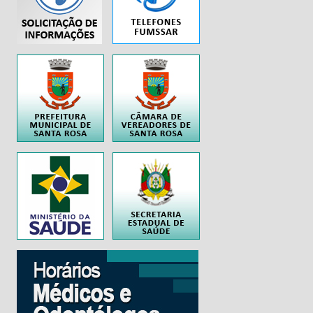
..
..