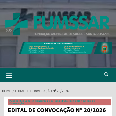
Skip
to
content
Primary
Menu
HOME
EDITAL DE CONVOCAÇÃO Nº 20/2026
Publicações Legais > Concursos e Seleções Públicas > 2026 > Editais de
Convocação
EDITAL DE CONVOCAÇÃO Nº 20/2026