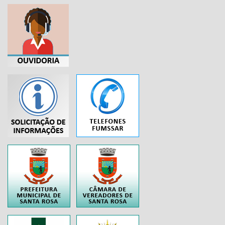
...
..