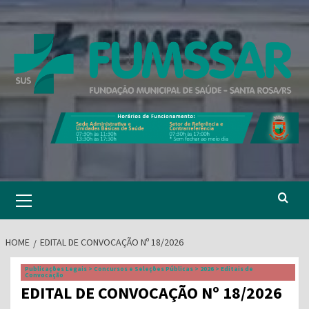
Skip
to
content
Primary
Menu
HOME
EDITAL DE CONVOCAÇÃO Nº 18/2026
Publicações Legais > Concursos e Seleções Públicas > 2026 > Editais de
Convocação
EDITAL DE CONVOCAÇÃO Nº 18/2026