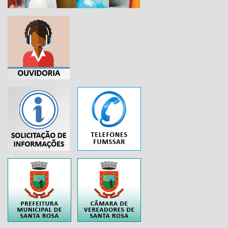
...
..