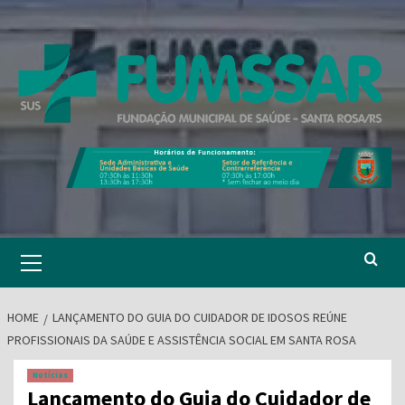
Skip
to
content
Primary
Menu
HOME
LANÇAMENTO DO GUIA DO CUIDADOR DE IDOSOS REÚNE
PROFISSIONAIS DA SAÚDE E ASSISTÊNCIA SOCIAL EM SANTA ROSA
Notícias
Lançamento do Guia do Cuidador de