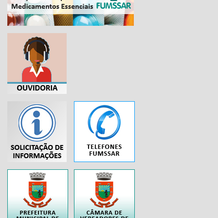
...
..