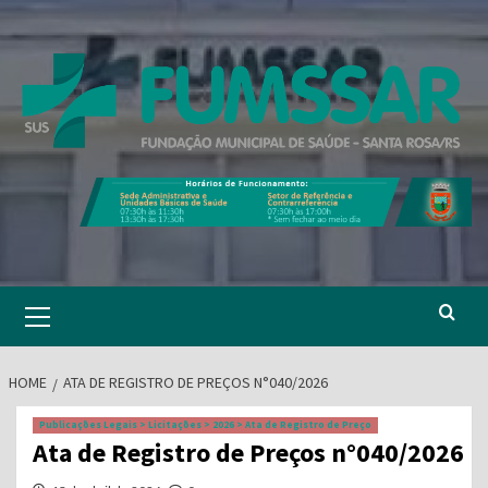
Skip
to
content
Primary
Menu
HOME
ATA DE REGISTRO DE PREÇOS N°040/2026
Publicações Legais > Licitações > 2026 > Ata de Registro de Preço
Ata de Registro de Preços n°040/2026