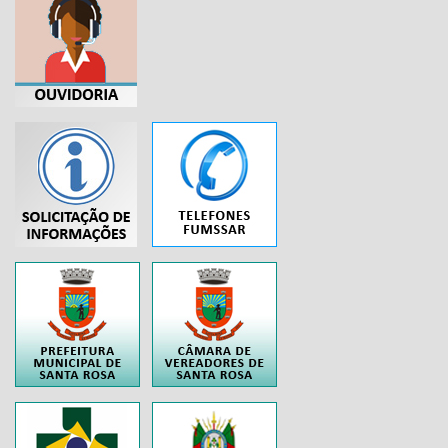
...
..