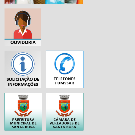
...
..