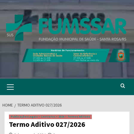
Skip
to
content
Primary
Menu
HOME
TERMO ADITIVO 027/2026
Publicações Legais > Contratos > 2026 > Termos Aditivos
Termo Aditivo 027/2026