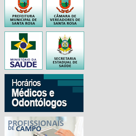
..
..