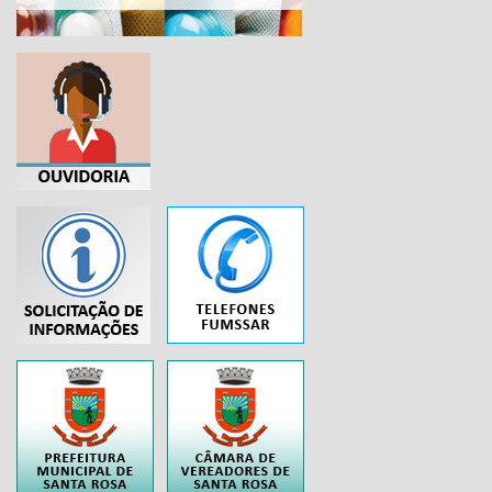
...
..