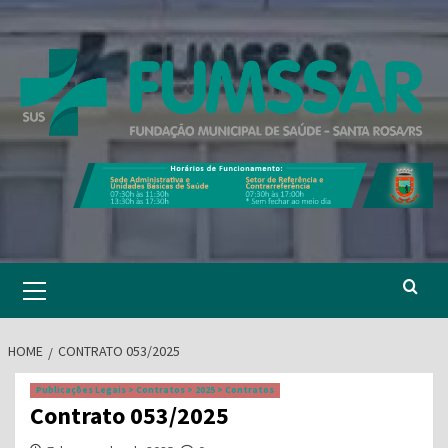
Skip
to
content
Primary
Menu
HOME
CONTRATO 053/2025
Publicações Legais > Contratos > 2025 > Contratos
Contrato 053/2025