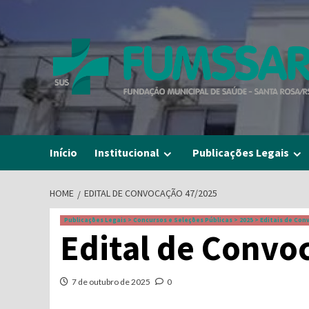
Skip
to
content
Início
Institucional
Publicações Legais
HOME
EDITAL DE CONVOCAÇÃO 47/2025
Publicações Legais > Concursos e Seleções Públicas > 2025 > Editais de Co
Edital de Convo
7 de outubro de 2025
0