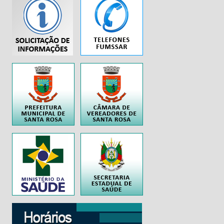
...
..
..