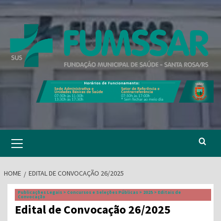
Skip
to
content
Primary
Menu
HOME
EDITAL DE CONVOCAÇÃO 26/2025
Publicações Legais > Concursos e Seleções Públicas > 2025 > Editais de
Convocação
Edital de Convocação 26/2025