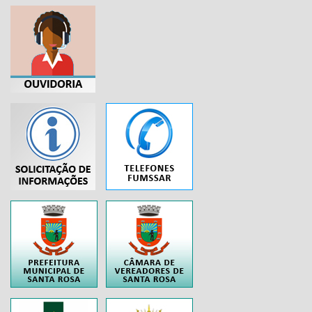
...
..