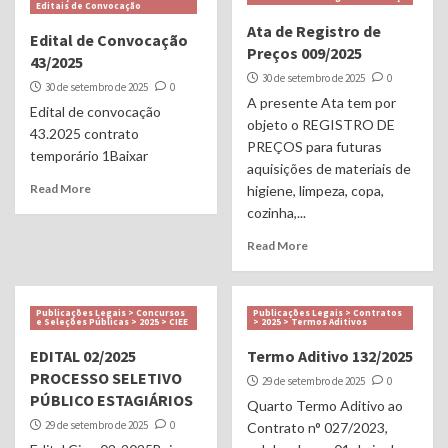
Editais de Convocação
Ata de Registro de
Edital de Convocação
Preços 009/2025
43/2025
30 de setembro de 2025
0
30 de setembro de 2025
0
A presente Ata tem por
Edital de convocação
objeto o REGISTRO DE
43.2025 contrato
PREÇOS para futuras
temporário 1Baixar
aquisições de materiais de
Read More
higiene, limpeza, copa,
cozinha,...
Read More
Publicações Legais > Concursos
Publicações Legais > Contratos
e Seleções Públicas > 2025 > CIEE
> 2025 > Termos Aditivos
EDITAL 02/2025
Termo Aditivo 132/2025
PROCESSO SELETIVO
29 de setembro de 2025
0
PÚBLICO ESTAGIÁRIOS
Quarto Termo Aditivo ao
29 de setembro de 2025
0
Contrato n° 027/2023,