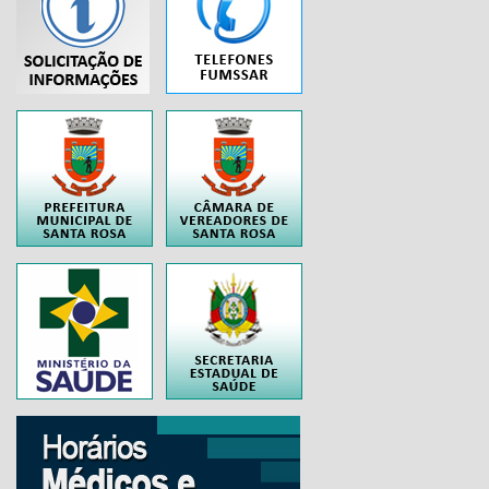
...
..
..