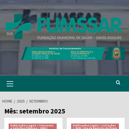
Skip
to
content
Primary
Menu
HOME
2025
SETEMBRO
Mês:
setembro 2025
Publicações Legais > Concursos
Publicações Legais > Licitações
e Seleções Públicas > 2025 >
> 2025 > Ata de Registro de Preço