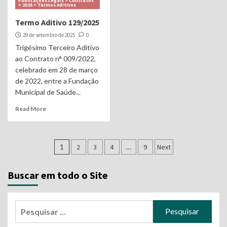
Publicações Legais > Contratos
> 2025 > Termos Aditivos
Termo Aditivo 129/2025
29 de setembro de 2025
0
Trigésimo Terceiro Aditivo
ao Contrato n° 009/2022,
celebrado em 28 de março
de 2022, entre a Fundação
Municipal de Saúde...
Read More
Navegação
1
2
3
4
…
9
Next
por
Buscar em todo o Site
posts
Pesquisar
por: