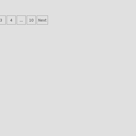
gação
3
4
…
10
Next