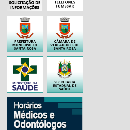
..
..