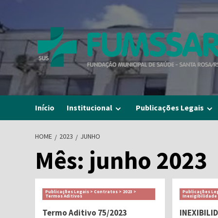
Skip
to
content
Início
Institucional
Publicações Legais
HOME
2023
JUNHO
Mês:
junho 2023
Publicações Legais > Contratos > 2023 >
Publicações Leg
Termos Aditivos
Inexigibilidade
Termo Aditivo 75/2023
INEXIBILI