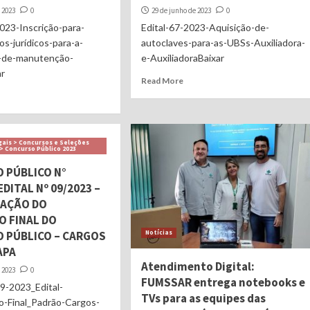
 2023
0
29 de junho de 2023
0
023-Inscrição-para-
Edital-67-2023-Aquisição-de-
s-jurídicos-para-a-
autoclaves-para-as-UBSs-Auxiliadora-
-de-manutenção-
e-AuxiliadoraBaixar
ar
Read More
gais > Concursos e Seleções
 > Concurso Público 2023
 PÚBLICO N°
EDITAL Nº 09/2023 –
AÇÃO DO
O FINAL DO
 PÚBLICO – CARGOS
Notícias
APA
Atendimento Digital:
 2023
0
FUMSSAR entrega notebooks e
9-2023_Edital-
TVs para as equipes das
-Final_Padrão-Cargos-