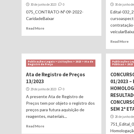
30 de junho de 2023
0
30 de junho de
075_CONTRATO-Nº-09-2022-
Edital-032_2
CaridadeBaixar
cursoaspecto
contratação
Read More
veicularBaix
Read More
Publicações Legais > Licitações > 2023 > Ata de
Publicações Le
Registro de Preço
Públicas > 2023
Ata de Registro de Preços
CONCURSO
13/2023
01/2023 – 
HOMOLOG
29 de junho de 2023
0
RESULTAD
A presente Ata de Registro de
CONCURSO
Preços tem por objeto o registro dos
SEM 2ª ET
preços para futura aquisição de
reagentes, materiais...
28 de junho de
751_Edital_0
Read More
Homologação