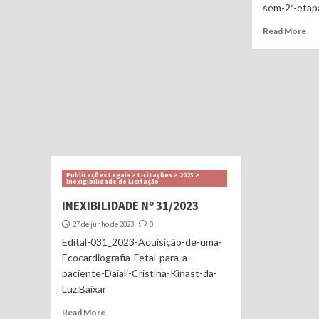
sem-2ª-etap
Read More
Publicações Legais > Licitações > 2023 >
Inexigibilidade de Licitação
INEXIBILIDADE Nº 31/2023
27 de junho de 2023
0
Edital-031_2023-Aquisição-de-uma-
Ecocardiografia-Fetal-para-a-
paciente-Daiali-Cristina-Kinast-da-
Luz.Baixar
Read More