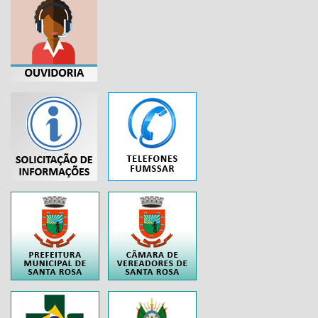
...
..