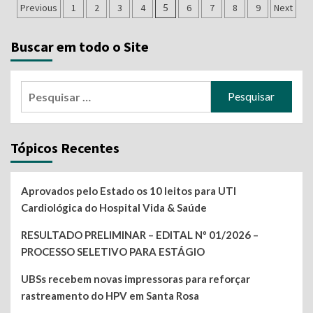
Navegação
Previous
1
2
3
4
5
6
7
8
9
Next
por
Buscar em todo o Site
posts
Pesquisar
por:
Tópicos Recentes
Aprovados pelo Estado os 10 leitos para UTI
Cardiológica do Hospital Vida & Saúde
RESULTADO PRELIMINAR – EDITAL Nº 01/2026 –
PROCESSO SELETIVO PARA ESTÁGIO
UBSs recebem novas impressoras para reforçar
rastreamento do HPV em Santa Rosa