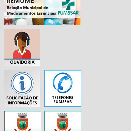
...
..