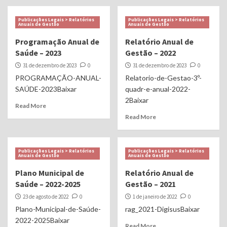
Publicações Legais > Relatórios
Publicações Legais > Relatórios
Anuais de Gestão
Anuais de Gestão
Programação Anual de
Relatório Anual de
Saúde – 2023
Gestão – 2022
31 de dezembro de 2023
0
31 de dezembro de 2023
0
PROGRAMAÇÃO-ANUAL-
Relatorio-de-Gestao-3º-
SAÚDE-2023Baixar
quadr-e-anual-2022-
2Baixar
Read More
Read More
Publicações Legais > Relatórios
Publicações Legais > Relatórios
Anuais de Gestão
Anuais de Gestão
Plano Municipal de
Relatório Anual de
Saúde – 2022-2025
Gestão – 2021
23 de agosto de 2022
0
1 de janeiro de 2022
0
Plano-Municipal-de-Saúde-
rag_2021-DigisusBaixar
2022-2025Baixar
Read More