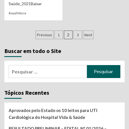
Saúde_2021Baixar
Read More
Navegação
Previous
1
2
3
Next
por
Buscar em todo o Site
posts
Pesquisar
por:
Tópicos Recentes
Aprovados pelo Estado os 10 leitos para UTI
Cardiológica do Hospital Vida & Saúde
RESULTADO PRELIMINAR – EDITAL Nº 01/2026 –