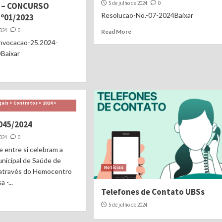
5 de julho de 2024
0
4 – CONCURSO
Resolucao-No.-07-2024Baixar
º01/2023
2024
0
Read More
onvocacao-25.2024-
aixar
ais > Contratos > 2024 >
045/2024
2024
0
 entre si celebram a
nicipal de Saúde de
Notícias
 através do Hemocentro
 -...
Telefones de Contato UBSs
5 de julho de 2024