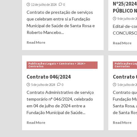
Nº25/202
12 de julho de 2024
0
PÚBLICO N
Contrato de prestação de serviços
que celebram entre si a Fundação
9 de julho de 
Municipal de Saúde de Santa Rosa e
Edital-de-c
Roberto Mancebo...
CONCURSOB
Read More
Read More
Publicações Legais > Contratos > 2024 >
Publicações Leg
Contratos
Contratos
Contrato 046/2024
Contrato 
5 de julho de 2024
0
5 de julho de 
Contrato Administrativo de serviço
Contrato que
temporário n° 046/2024, celebrado
Fundação Mu
em 04 de julho de 2024 entre a
Santa Rosa,
Fundação Municipal de Saúde...
de Santa Rosa
Read More
Read More