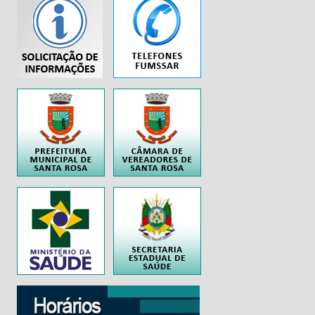
...
..
..