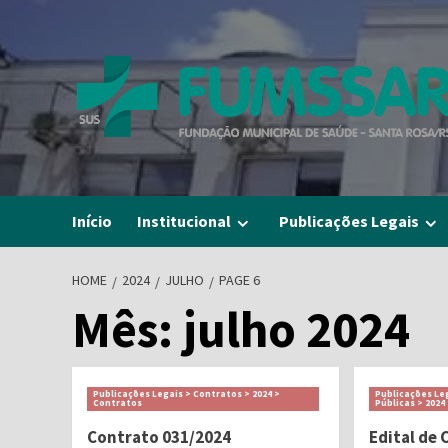
Skip
to
content
Início
Institucional
Publicações Legais
HOME
2024
JULHO
PAGE 6
Mês:
julho 2024
Publicações Legais > Contratos > 2024 >
Publicações Le
Contratos
Públicas > 2024
Contrato 031/2024
Edital de