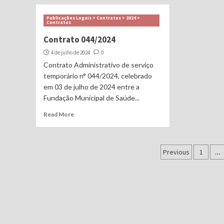
Publicações Legais > Contratos > 2024 >
Contratos
Contrato 044/2024
4 de julho de 2024
0
Contrato Administrativo de serviço
temporário n° 044/2024, celebrado
em 03 de julho de 2024 entre a
Fundação Municipal de Saúde...
Read More
Navegaç
Previous
1
…
por
posts