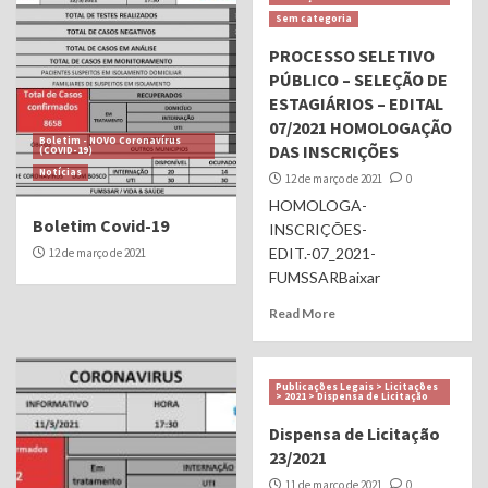
Sem categoria
PROCESSO SELETIVO
PÚBLICO – SELEÇÃO DE
ESTAGIÁRIOS – EDITAL
07/2021 HOMOLOGAÇÃO
Boletim - NOVO Coronavírus
DAS INSCRIÇÕES
(COVID-19)
Notícias
12 de março de 2021
0
HOMOLOGA-
Boletim Covid-19
INSCRIÇÕES-
EDIT.-07_2021-
12 de março de 2021
FUMSSARBaixar
Read More
Publicações Legais > Licitações
> 2021 > Dispensa de Licitação
Dispensa de Licitação
23/2021
11 de março de 2021
0