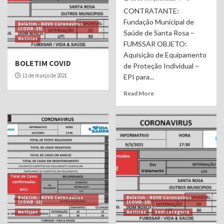
CONTRATANTE:
Fundação Municipal de
Boletim - NOVO Coronavírus
(COVID-19)
Saúde de Santa Rosa –
Notícias
FUMSSAR OBJETO:
Aquisição de Equipamento
BOLETIM COVID
de Proteção Individual –
11 de março de 2021
EPI para...
Read More
Boletim - NOVO Coronavírus
Boletim - NOVO Coronavírus
(COVID-19)
(COVID-19)
Notícias
Notícias
Sem categoria