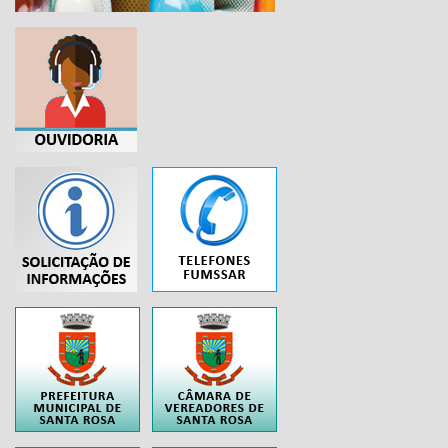
...
..