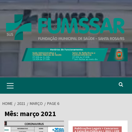
Skip
to
content
Primary
Menu
HOME
2021
MARÇO
PAGE 6
Mês:
março 2021
Publicações Legais > Concursos
e Seleções Públicas > 2021 > CIEE