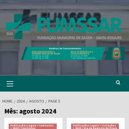
Skip
to
content
Primary
Menu
HOME
2024
AGOSTO
PAGE 5
Mês:
agosto 2024
Publicações Legais > Contratos
Publicações Legais > Licitações
> 2024 > Contratos
> 2024 > Ata de Registro de Preço