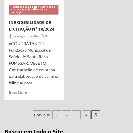
Publicações Legais > Licitações
> 2024 > Inexigibilidade de
Licitação
INEXIGIBILIDADE DE
LICITAÇÃO Nº 18/2024
1 de agosto de 2024
0
xCONTRATANTE:
Fundação Municipal de
Saúde de Santa Rosa –
FUMSSAR, OBJETO:
Contratação de empresa
para elaboração de cartilha
bilingue para...
Read More
Navegação
Previous
1
2
3
4
5
por
Buscar em todo o Site