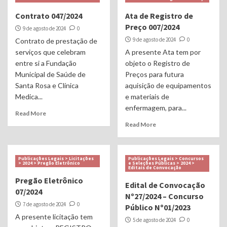
Contrato 047/2024
Ata de Registro de
Preço 007/2024
9 de agosto de 2024
0
9 de agosto de 2024
0
Contrato de prestação de
serviços que celebram
A presente Ata tem por
entre si a Fundação
objeto o Registro de
Municipal de Saúde de
Preços para futura
Santa Rosa e Clínica
aquisição de equipamentos
Medica...
e materiais de
enfermagem, para...
Read More
Read More
Publicações Legais > Licitações
Publicações Legais > Concursos
> 2024 > Pregão Eletrônico
e Seleções Públicas > 2024 >
Editais de Convocação
Pregão Eletrônico
Edital de Convocação
07/2024
Nº27/2024 – Concurso
7 de agosto de 2024
0
Público Nº01/2023
A presente licitação tem
5 de agosto de 2024
0