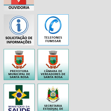
...
..
..