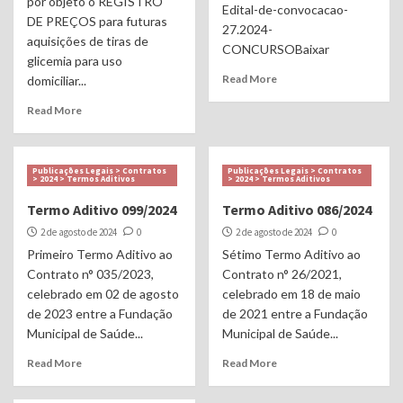
por objeto o REGISTRO
Edital-de-convocacao-
DE PREÇOS para futuras
27.2024-
aquisições de tiras de
CONCURSOBaixar
glicemia para uso
Read More
domiciliar...
Read More
Publicações Legais > Contratos
Publicações Legais > Contratos
> 2024 > Termos Aditivos
> 2024 > Termos Aditivos
Termo Aditivo 099/2024
Termo Aditivo 086/2024
2 de agosto de 2024
0
2 de agosto de 2024
0
Primeiro Termo Aditivo ao
Sétimo Termo Aditivo ao
Contrato n° 035/2023,
Contrato n° 26/2021,
celebrado em 02 de agosto
celebrado em 18 de maio
de 2023 entre a Fundação
de 2021 entre a Fundação
Municipal de Saúde...
Municipal de Saúde...
Read More
Read More