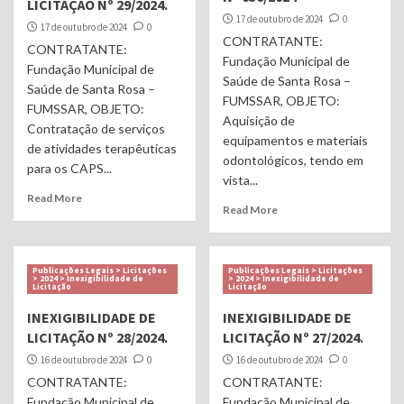
LICITAÇÃO Nº 29/2024.
17 de outubro de 2024
0
17 de outubro de 2024
0
CONTRATANTE:
CONTRATANTE:
Fundação Municipal de
Fundação Municipal de
Saúde de Santa Rosa –
Saúde de Santa Rosa –
FUMSSAR, OBJETO:
FUMSSAR, OBJETO:
Aquisição de
Contratação de serviços
equipamentos e materiais
de atividades terapêuticas
odontológicos, tendo em
para os CAPS...
vista...
Read More
Read More
Publicações Legais > Licitações
Publicações Legais > Licitações
> 2024 > Inexigibilidade de
> 2024 > Inexigibilidade de
Licitação
Licitação
INEXIGIBILIDADE DE
INEXIGIBILIDADE DE
LICITAÇÃO Nº 28/2024.
LICITAÇÃO Nº 27/2024.
16 de outubro de 2024
0
16 de outubro de 2024
0
CONTRATANTE:
CONTRATANTE:
Fundação Municipal de
Fundação Municipal de