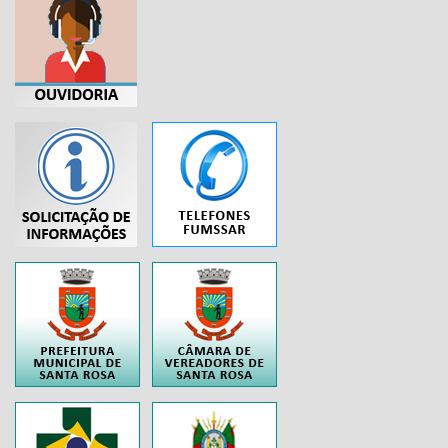
...
..