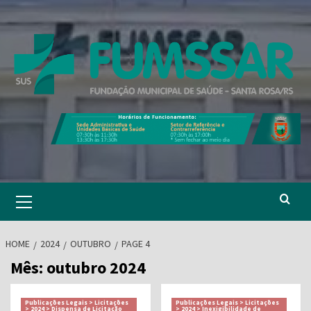
Skip
to
content
Primary
Menu
HOME
2024
OUTUBRO
PAGE 4
Mês:
outubro 2024
Publicações Legais > Licitações
Publicações Legais > Licitações
> 2024 > Dispensa de Licitação
> 2024 > Inexigibilidade de