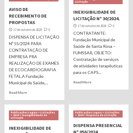
Licitação
AVISO DE
INEXIGIBILIDADE DE
RECEBIMENTO DE
LICITAÇÃO Nº 30/2024.
PROPOSTAS
17 de outubro de 2024
0
17 de outubro de 2024
0
CONTRATANTE:
DISPENSA DE LICITAÇÃO
Fundação Municipal de
Nº 55/2024 PARA
Saúde de Santa Rosa –
CONTRATAÇÃO DE
FUMSSAR, OBJETO:
EMPRESA PRA
Contratação de serviços
REALIZAÇÃO DE EXAMES
de atividades terapêuticas
DE ECOCARDIOGRAFIA
para os CAPS...
FETAL.A Fundação
Read More
Municipal de Saúde,...
Read More
Publicações Legais > Licitações
Publicações Legais > Licitações
> 2024 > Inexigibilidade de
> 2024 > Dispensa de Licitação
Licitação
DISPENSA PRESENCIAL
INEXIGIBILIDADE DE
Nº 056/2024