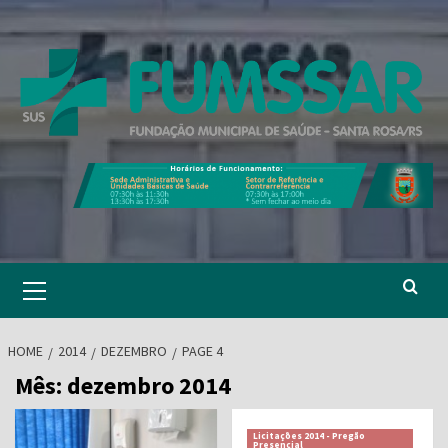
Skip
to
content
Primary
Menu
HOME
2014
DEZEMBRO
PAGE 4
Mês:
dezembro 2014
Licitações 2014 - Pregão
Presencial