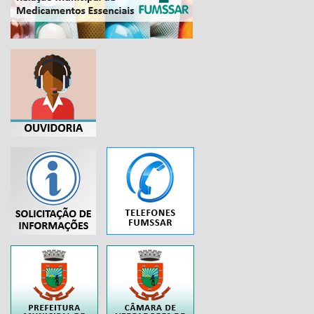
...
..