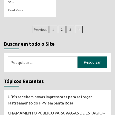
na...
Read More
Navegação
Previous
1
2
3
4
por
Buscar em todo o Site
posts
Pesquisar
por:
Tópicos Recentes
UBSs recebem novas impressoras para reforçar
rastreamento do HPV em Santa Rosa
CHAMAMENTO PÚBLICO PARA VAGAS DE ESTÁGIO –