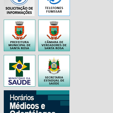
..
..