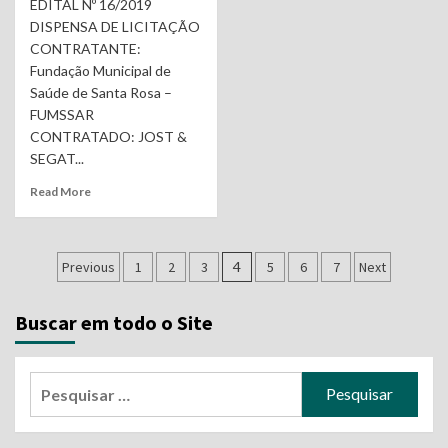
EDITAL Nº 16/2019
DISPENSA DE LICITAÇÃO
CONTRATANTE:
Fundação Municipal de
Saúde de Santa Rosa –
FUMSSAR
CONTRATADO: JOST &
SEGAT...
Read More
Navegação
Previous
1
2
3
4
5
6
7
Next
por
Buscar em todo o Site
posts
Pesquisar
por: