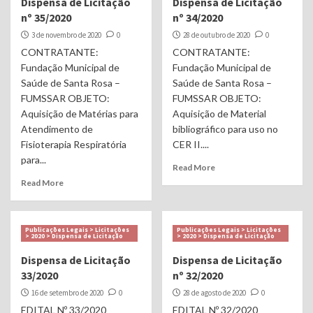
Dispensa de Licitação
Dispensa de Licitação
nº 35/2020
nº 34/2020
3 de novembro de 2020
0
28 de outubro de 2020
0
CONTRATANTE:
CONTRATANTE:
Fundação Municipal de
Fundação Municipal de
Saúde de Santa Rosa –
Saúde de Santa Rosa –
FUMSSAR OBJETO:
FUMSSAR OBJETO:
Aquisição de Matérias para
Aquisição de Material
Atendimento de
bibliográfico para uso no
Fisioterapia Respiratória
CER II....
para...
Read More
Read More
Publicações Legais > Licitações
Publicações Legais > Licitações
> 2020 > Dispensa de Licitação
> 2020 > Dispensa de Licitação
Dispensa de Licitação
Dispensa de Licitação
33/2020
nº 32/2020
16 de setembro de 2020
0
28 de agosto de 2020
0
EDITAL Nº 33/2020
EDITAL Nº 32/2020