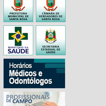
..
..