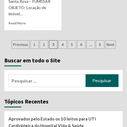
Santa Rosa – FUMSSAR
OBJETO: Locação de
imóvel...
Read More
Navegação
Previous
1
2
3
4
5
6
…
8
Next
por
Buscar em todo o Site
posts
Pesquisar
por:
Tópicos Recentes
Aprovados pelo Estado os 10 leitos para UTI
Cardiológica do Hospital Vida & Saúde