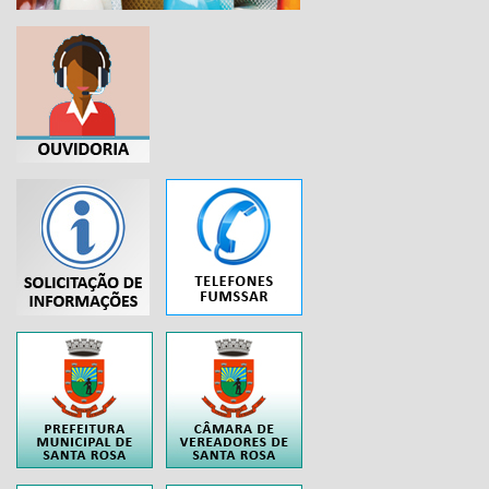
...
..