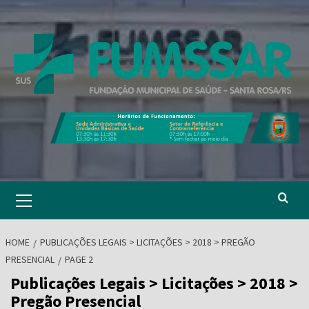
Skip
to
content
Primary
Menu
HOME
PUBLICAÇÕES LEGAIS > LICITAÇÕES > 2018 > PREGÃO
PRESENCIAL
PAGE 2
Publicações Legais > Licitações > 2018 >
Pregão Presencial