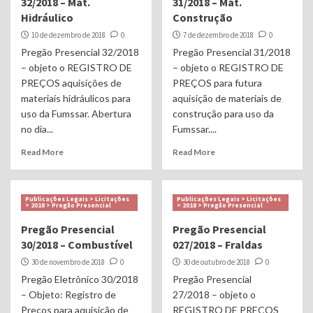
32/2018 – Mat.
31/2018 – Mat.
Hidráulico
Construção
10 de dezembro de 2018
0
7 de dezembro de 2018
0
Pregão Presencial 32/2018
Pregão Presencial 31/2018
– objeto o REGISTRO DE
– objeto o REGISTRO DE
PREÇOS aquisições de
PREÇOS para futura
materiais hidráulicos para
aquisição de materiais de
uso da Fumssar. Abertura
construção para uso da
no dia...
Fumssar....
Read More
Read More
Publicações Legais > Licitações
Publicações Legais > Licitações
> 2018 > Pregão Presencial
> 2018 > Pregão Presencial
Pregão Presencial
Pregão Presencial
30/2018 – Combustível
027/2018 – Fraldas
30 de novembro de 2018
0
30 de outubro de 2018
0
Pregão Eletrônico 30/2018
Pregão Presencial
– Objeto: Registro de
27/2018 – objeto o
Preços para aquisição de
REGISTRO DE PREÇOS