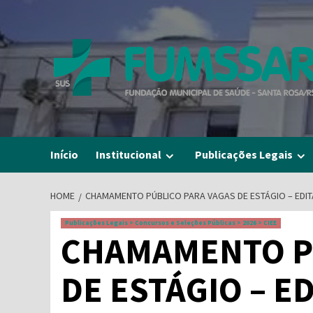
Skip
to
content
Início
Institucional
Publicações Legais
HOME
CHAMAMENTO PÚBLICO PARA VAGAS DE ESTÁGIO – EDITAL
Publicações Legais > Concursos e Seleções Públicas > 2026 > CIEE
CHAMAMENTO P
DE ESTÁGIO – ED