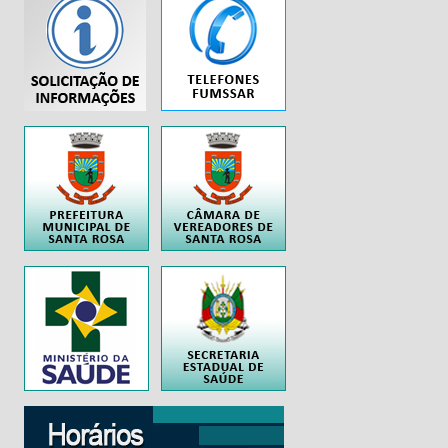
...
..
..